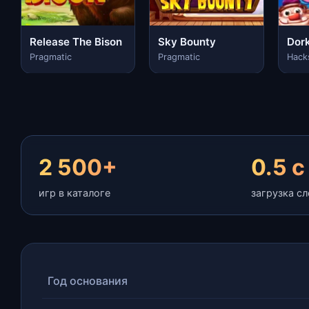
Release The Bison
Sky Bounty
Dork
Pragmatic
Pragmatic
Hack
2 500+
0.5 с
игр в каталоге
загрузка сл
Год основания