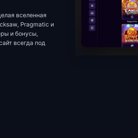
целая вселенная
cksaw, Pragmatic и
еры и бонусы,
сайт всегда под