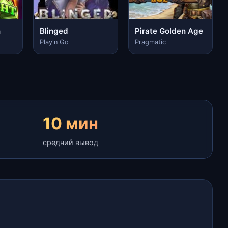
n
Blinged
Pirate Golden Age
Play'n Go
Pragmatic
10 мин
средний вывод