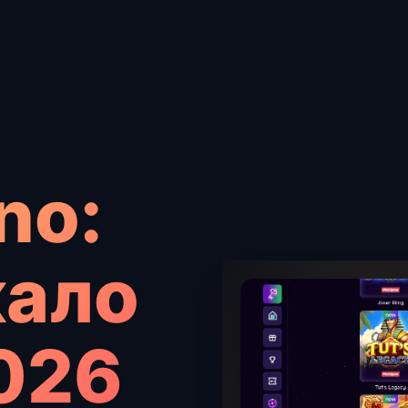
no:
кало
026